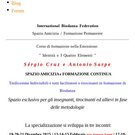
Blog
Forum
International Biodanza Federation
Spazio Amicizia / Formazione Permanente
Corso di formazione nella Estensione:
" Identità e I Quattro Elementi "
S
é r g i o C r u z
e A n t o n i o S a r p e
SPAZIO AMICIZIA e FORMAZIONE CONTINUA
Tredicesimo Indivisibili e tutti facilitatori o tirocinanti in formazione di
Biodanza
Spazio esclusivo per gli insegnanti, tirocinanti ed allievi in fase
delle metodologie
La specializzazione si sviluppa in tre incontri:
19-20-21 Dicembre 2025 / 13-14-15 Febbraio
/ 17-18-
(con Antonio Sarpe)