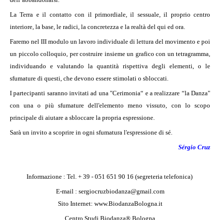
La Terra e il contatto con il primordiale, il sessuale, il proprio centro
interiore, la base, le radici, la concretezza e la realtà del qui ed ora.
Faremo nel III modulo un lavoro individuale di lettura del movimento e poi
un piccolo colloquio, per costruire insieme un grafico con un tetragramma,
individuando e valutando la quantità rispettiva degli elementi, o le
sfumature di questi, che devono essere stimolati o sbloccati.
I partecipanti saranno invitati ad una "Cerimonia“ e a realizzare “la Danza"
con una o più sfumature dell'elemento meno vissuto, con lo scopo
principale di aiutare a sbloccare la propria espressione.
Sarà un invito a scoprire in ogni sfumatura l'espressione di sé.
S
érgio Cruz
Informazione : Tel. + 39 - 051 651 90 16 (segreteria telefonica)
E-mail :
sergiocruzbiodanz
a@gmail.com
Sito Internet:
www.BiodanzaBologna.it
Centro Studi Biodanza® Bologna