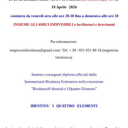
19
Aprile
2026
comincia da venerdì sera alle ore 20.30 fino a domenica alle ore 18
INSIEME GLI AMICI INDIVISIBILI e facilitatori e tirocinanti
Per informazioni:
sergiocruzbiodanza@gmail.com /
Tel. + 39 - 051 651 90 16 (segreteria
telefonica)
S
ar
anno consegnati diplomi ufficiali dalla
International Biodanza Federation nella estensione
"Biodanza® Identità e I Quattro Elementi"
I
DENTITA' I QUATTRO ELEMENTI